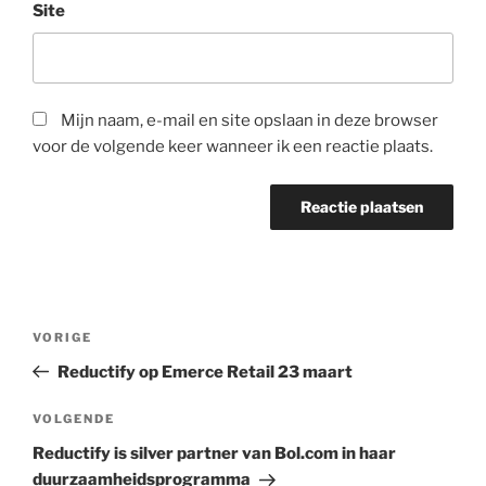
Site
Mijn naam, e-mail en site opslaan in deze browser
voor de volgende keer wanneer ik een reactie plaats.
Bericht
Vorig
VORIGE
navigatie
bericht
Reductify op Emerce Retail 23 maart
Volgend
VOLGENDE
bericht
Reductify is silver partner van Bol.com in haar
duurzaamheidsprogramma