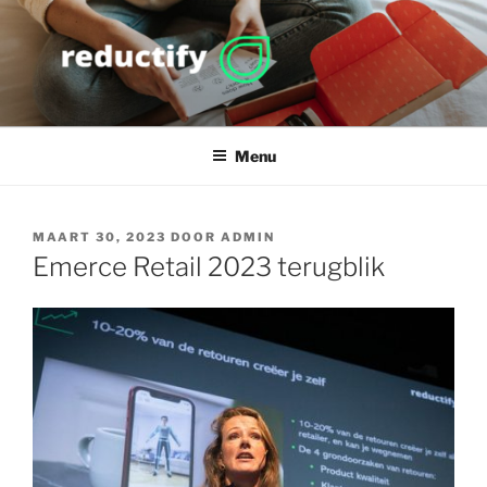
Ga
naar
de
inhoud
REDUCTIFY
more value, less waste
Menu
GEPLAATST
MAART 30, 2023
DOOR
ADMIN
OP
Emerce Retail 2023 terugblik