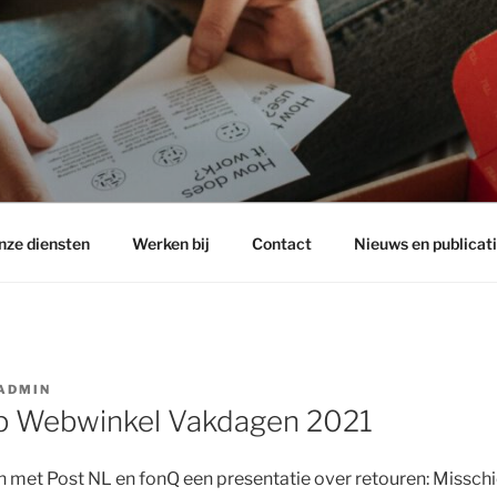
Y
nze diensten
Werken bij
Contact
Nieuws en publicat
ADMIN
op Webwinkel Vakdagen 2021
 met Post NL en fonQ een presentatie over retouren: Misschi