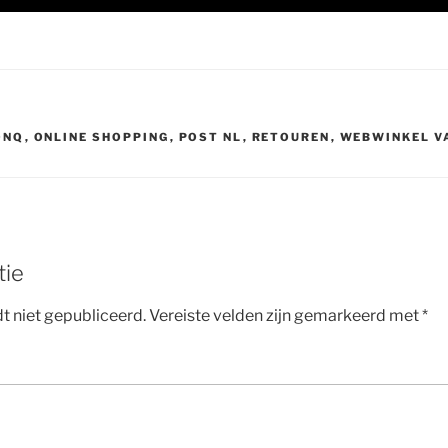
ONQ
,
ONLINE SHOPPING
,
POST NL
,
RETOUREN
,
WEBWINKEL V
tie
t niet gepubliceerd.
Vereiste velden zijn gemarkeerd met
*