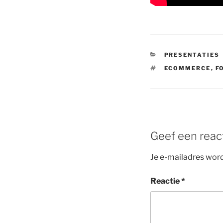
CATEGORIEËN
PRESENTATIES
TAGS
ECOMMERCE
,
F
Geef een reac
Je e-mailadres word
Reactie
*