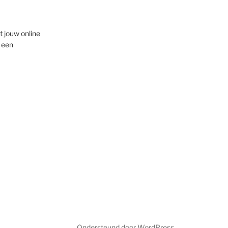
t jouw online
 een
Ondersteund door WordPress