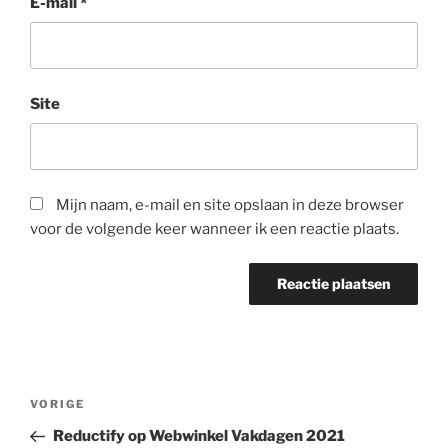
E-mail
*
Site
Mijn naam, e-mail en site opslaan in deze browser
voor de volgende keer wanneer ik een reactie plaats.
Bericht
Vorig
VORIGE
navigatie
bericht
Reductify op Webwinkel Vakdagen 2021