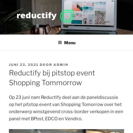
Ga
naar
de
inhoud
REDUCTIFY
more value, less waste
Menu
GEPLAATST
JUNI 23, 2021
DOOR
ADMIN
OP
Reductify bij pitstop event
Shopping Tommorrow
Op 23 juni nam Reductify deel aan de paneldiscussie
op het pitstop event van Shopping Tomorrow over het
onderwerp winstgevend cross-border verkopen in een
panel met BPost, EDCO en Vendiro.