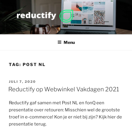
Ga
naar
de
inhoud
REDUCTIFY
more value, less waste
Menu
TAG:
POST NL
GEPLAATST
JULI 7, 2020
OP
Reductify op Webwinkel Vakdagen 2021
Reductify gaf samen met Post NL en fonQ een
presentatie over retouren: Misschien wel de grootste
troef in e-commerce! Kon je er niet bij zijn? Kijk hier de
presentatie terug.